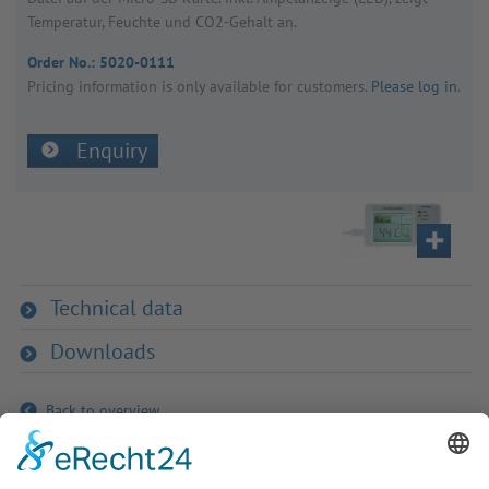
Temper­atur, Feuchte und CO2-Gehalt an.
Order No.:
5020-0111
Pricing inform­a­tion is only avail­able for customers.
Please log in
.
Enquiry
Technical data
Downloads
Back to overview