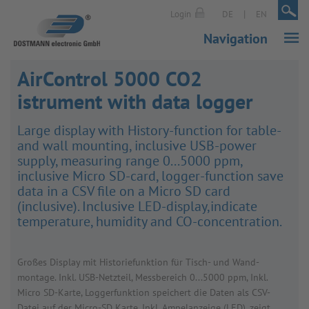
|
|
Login
DE
EN
Navigation
AirControl 5000 CO2
istrument with data logger
Large display with History-func­tion for table-
and wall mounting, inclusive USB-power
supply, meas­uring range 0...5000 ppm,
inclusive Micro SD-card, logger-func­tion save
data in a CSV file on a Micro SD card
(inclusive). Inclusive LED-display,indicate
temper­ature, humidity and CO-concen­tra­tion.
Großes Display mit Histor­ie­funk­tion für Tisch- und Wand­
montage. Inkl. USB-Netzteil, Mess­bereich 0...5000 ppm, Inkl.
Micro SD-Karte, Logger­funk­tion speichert die Daten als CSV-
Datei auf der Micro-SD Karte. Inkl. Ampelan­zeige (LED), zeigt