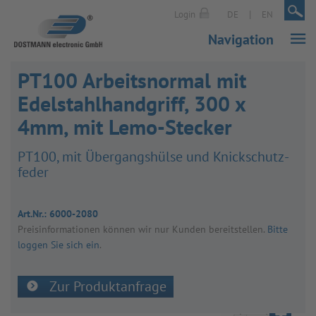
|
|
Login
DE
EN
Navigation
PT100 Arbeitsnormal mit
Edelstahlhandgriff, 300 x
4mm, mit Lemo-Stecker
PT100, mit Über­g­angs­hülse und Knick­schutz­
fe­der
Art.Nr.:
6000-2080
Preis­in­for­ma­tio­nen kön­nen wir nur Kun­den bereit­stel­len.
Bitte
loggen Sie sich ein
.
Zur Produktanfrage