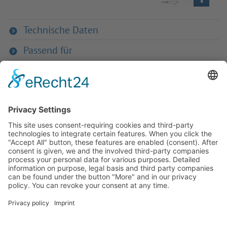
Technische Daten
Passend für
Zurück zum Produkt
Haben Sie Fra­gen an uns?
Dann neh­men Sie doch ein­fach Kon­
takt mit uns auf – Wir bera­ten Sie
gerne ganz indi­vi­du­ell!
Zum Kontaktformular
Oder Sie rufen uns direkt an:
Tel. +49 (0)9342 8586-0