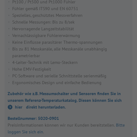
Pt100 / Pt500 und Pt1000 Fühler
Fühler gemäß ITS90 und EN 60751
Spezielles, geschütztes Messverfahren
Schnelle Messungen: Bis zu 8/sek
Hervorragende Langzeitstabilität
Vernachlässigbare Fühlererwärmung
Keine Einflüsse parasitärer Thermo-spannungen
Bis zu 81 Messkanäle, alle Messkanäle unabhängig
parametrierbar
4-Leiter-Technik mit Lemo-Steckern
Hohe EMV-Festigkeit
PC-Software und serielle Schnittstelle serienmäßig
Ergonomisches Design und einfache Bedienung
Zubehör wie z.B. Messumschalter und Sensoren finden Sie in
unserem Referenz-Temperaturkatalog. Diesen können Sie sich
hier
direkt herunterladen.
Bestellnummer:
5020-0901
Preis­in­for­ma­tio­nen kön­nen wir nur Kun­den bereit­stel­len.
Bitte
loggen Sie sich ein
.