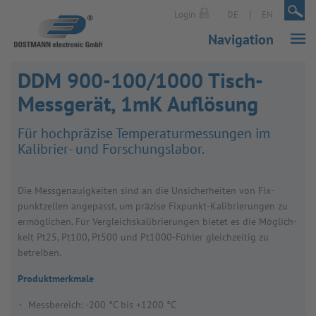
|
|
Login
DE
EN
Navigation
DDM 900-100/1000 Tisch-
Messgerät, 1mK Auflösung
Für hoch­prä­zise Tem­pe­ra­tur­mes­sun­gen im
Kali­brier- und For­schungs­la­bor.
Die Mess­ge­nau­ig­kei­ten sind an die Unsi­cher­hei­ten von Fix­
punkt­zel­len ange­passt, um prä­zise Fix­punkt-Kali­brie­run­gen zu
ermög­li­chen. Für Ver­gleichs­ka­li­brie­run­gen bie­tet es die Mög­lich­
keit Pt25, Pt100, Pt500 und Pt1000-Füh­ler gleich­zei­tig zu
betrei­ben.
Produktmerkmale
Messbereich: -200 °C bis +1200 °C