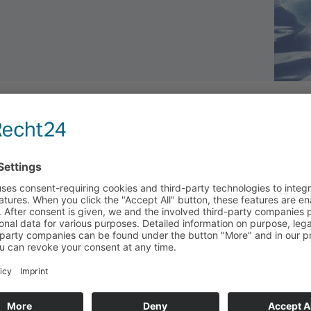
NEU!
V2 Wär­me­bild­ka­mera
Mini 2 Plus V2 Wär­me­bild­ka­
Pocket 2 PRO 
rt­pho­nes
mera für Smart­pho­nes
Trag­bare IR-K
te und hoch­auf­lö­
Kom­pakte und hoch­auf­lö­
Taschen­for­mat
är­me­bild­ka­me­ras
sende Wär­me­bild­ka­me­ras