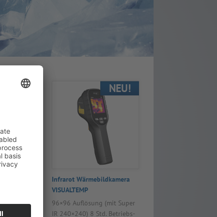
NEU!
NEU!
IR-Kamera
Infra­rot Wär­me­bild­ka­mera
VISU­AL­TEMP
amera im
.
96×96 Auf­lö­sung (mit Super
IR 240×240) 8 Std. Betriebs­