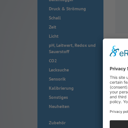
Druck & Strömung
Schall
Zeit
Licht
pH, Leitwert, Redox und
Sauerstoff
CO2
Lecksuche
Sensorik
Kalibrierung
Sonstiges
Mini 2 
Neuheiten
für Sma
Kom­pak
Zubehör
sende W