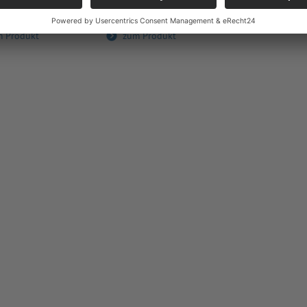
zum Produ
kek­ten...
zum dir­kek­ten...
m Produkt
zum Produkt