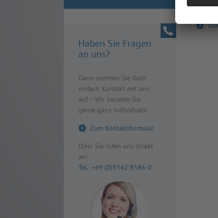
zum dir­
zu
Haben Sie Fragen
an uns?
Dann nehmen Sie doch
einfach Kontakt mit uns
auf – Wir beraten Sie
gerne ganz individuell!
Zum Kontaktformular
Oder Sie rufen uns direkt
an:
Tel. +49 (0)9342 8586-0