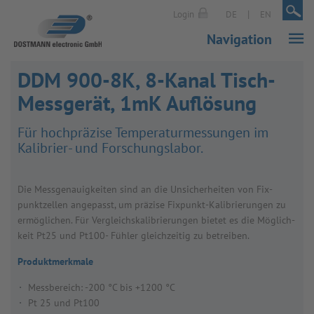
|
|
Login
DE
EN
Navigation
DDM 900-8K, 8-Kanal Tisch-
Messgerät, 1mK Auflösung
Für hoch­prä­zise Tem­pe­ra­tur­mes­sun­gen im
Kali­brier- und For­schungs­la­bor.
Die Mess­ge­nau­ig­kei­ten sind an die Unsi­cher­hei­ten von Fix­
punkt­zel­len ange­passt, um prä­zise Fix­punkt-Kali­brie­run­gen zu
ermög­li­chen. Für Ver­gleichs­ka­li­brie­run­gen bie­tet es die Mög­lich­
keit Pt25 und Pt100- Füh­ler gleich­zei­tig zu betrei­ben.
Produktmerkmale
Messbereich: -200 °C bis +1200 °C
Pt 25 und Pt100