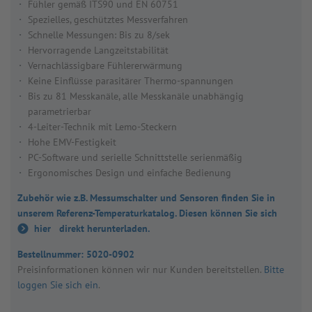
Fühler gemäß ITS90 und EN 60751
Spezielles, geschütztes Messverfahren
Schnelle Messungen: Bis zu 8/sek
Hervorragende Langzeitstabilität
Vernachlässigbare Fühlererwärmung
Keine Einflüsse parasitärer Thermo-spannungen
Bis zu 81 Messkanäle, alle Messkanäle unabhängig
parametrierbar
4-Leiter-Technik mit Lemo-Steckern
Hohe EMV-Festigkeit
PC-Software und serielle Schnittstelle serienmäßig
Ergonomisches Design und einfache Bedienung
Zubehör wie z.B. Messumschalter und Sensoren finden Sie in
unserem Referenz-Temperaturkatalog. Diesen können Sie sich
hier
direkt herunterladen.
Bestellnummer:
5020-0902
Preis­in­for­ma­tio­nen kön­nen wir nur Kun­den bereit­stel­len.
Bitte
loggen Sie sich ein
.