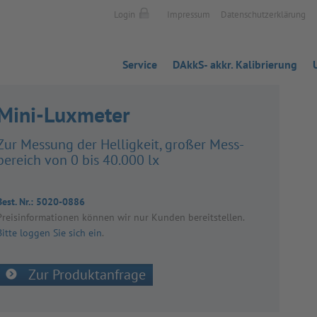
Login
Impressum
Datenschutzerklärung
Service
DAkkS- akkr. Kalibrierung
Mini-Luxmeter
Zur Mes­sung der Hel­lig­keit, gro­ßer Mess­
be­reich von 0 bis 40.000 lx
Best. Nr.:
5020-0886
Preis­in­for­ma­tio­nen kön­nen wir nur Kun­den bereit­stel­len.
Bitte loggen Sie sich ein
.
Zur Produktanfrage