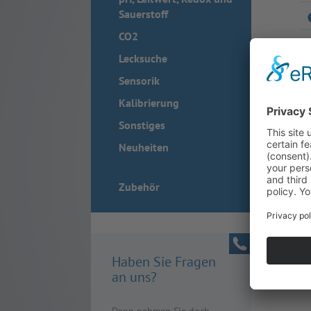
Sauerstoff
CO2
Lecksuche
Sensorik
Kalibrierung
Sonstiges
Neuheiten
Zubehör
Haben Sie Fragen
an uns?