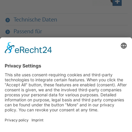
Technische Daten
Passend für
Zurück zum Produkt
Haben Sie Fra­gen an uns?
Dann neh­men Sie doch ein­fach Kon­
takt mit uns auf – Wir bera­ten Sie
gerne ganz indi­vi­du­ell!
Zum Kontaktformular
Oder Sie rufen uns direkt an: