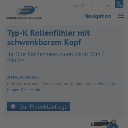
|
|
Login
DE
EN
Navigation
Typ-K Rollenfühler mit
schwenkbarem Kopf
für Ober­flä­chen­mes­sun­gen bis zu 20m /
Minute
Art.Nr.:
6910-0163
Preis­in­for­ma­tio­nen kön­nen wir nur Kun­den bereit­stel­len.
Bitte
loggen Sie sich ein
.
Zur Produktanfrage