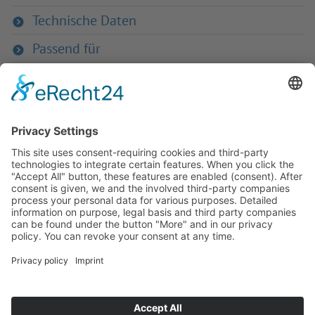
Technische Daten
Passend für
Zurück zum Produkt
Haben Sie Fra­gen an uns?
Dann neh­men Sie doch ein­fach Kon­
takt mit uns auf – Wir bera­ten Sie
gerne ganz indi­vi­du­ell!
Zum Kontaktformular
Oder Sie rufen uns direkt an:
Tel. +49 (0)9342 8586-0