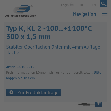
|
|
Login
DE
EN
Navigation
Typ K, Kl. 2 -100...+1100°C
300 x 1,5 mm
Sta­bi­ler Ober­flä­chen­füh­ler mit 4mm Auf­la­ge­
flä­che
Art.Nr.:
6010-0515
Preis­in­for­ma­tio­nen kön­nen wir nur Kun­den bereit­stel­len.
Bitte
loggen Sie sich ein
.
Zur Produktanfrage