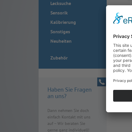
Lecksuche
Sensorik
Kalibrierung
Sonstiges
Neuheiten
Zubehör
Haben Sie Fragen
an uns?
Dann nehmen Sie doch
einfach Kontakt mit uns
auf – Wir beraten Sie
gerne ganz individuell!