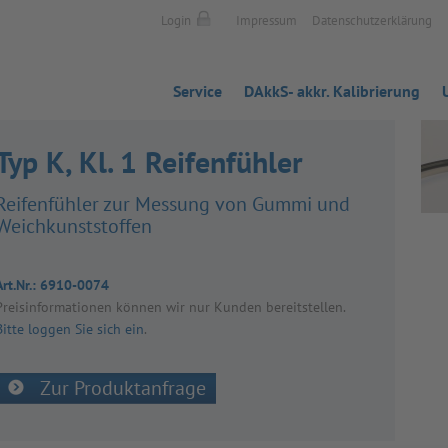
Login
Impressum
Datenschutzerklärung
Service
DAkkS- akkr. Kalibrierung
Typ K, Kl. 1 Reifenfühler
Rei­fen­füh­ler zur Mes­sung von Gummi und
Weich­kunst­stof­fen
Art.Nr.:
6910-0074
Preis­in­for­ma­tio­nen kön­nen wir nur Kun­den bereit­stel­len.
Bitte loggen Sie sich ein
.
Zur Produktanfrage