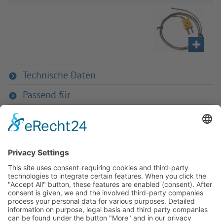
Technische Daten
Passend für
Zurück zum Produkt
Haben Sie Fra­gen an uns?
Dann neh­men Sie doch ein­fach Kon­
takt mit uns auf – Wir bera­ten Sie
gerne ganz indi­vi­du­ell!