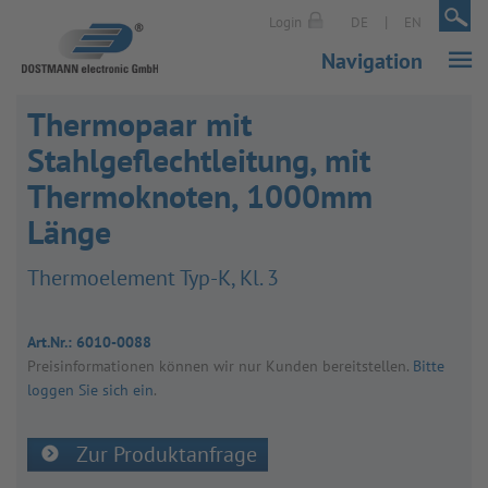
|
|
Login
DE
EN
Navigation
Thermopaar mit
Stahlgeflechtleitung, mit
Thermoknoten, 1000mm
Länge
Ther­mo­ele­ment Typ-K, Kl. 3
Art.Nr.:
6010-0088
Preis­in­for­ma­tio­nen kön­nen wir nur Kun­den bereit­stel­len.
Bitte
loggen Sie sich ein
.
Zur Produktanfrage