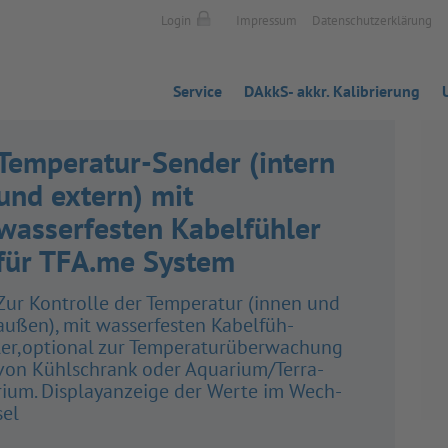
Login
Impressum
Datenschutzerklärung
Service
DAkkS- akkr. Kalibrierung
Temperatur-Sender (intern
und extern) mit
wasserfesten Kabelfühler
für TFA.me System
Zur Kon­trolle der Tem­pe­ra­tur (innen und
außen), mit was­ser­fes­ten Kabel­füh­
ler,optio­nal zur Tem­pe­ra­tur­über­wa­chung
von Kühl­schrank oder Aqua­rium/​Ter­ra­
rium. Dis­pla­y­an­zeige der Werte im Wech­
sel