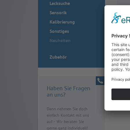
Lecksuche
Sensorik
Kalibrierung
Sonstiges
Neuheiten
Zubehör
Haben Sie Fragen
an uns?
Dann nehmen Sie doch
einfach Kontakt mit uns
auf – Wir beraten Sie
gerne ganz individuell!