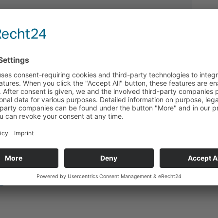
Best.Nr.:
6040-3902
Preis­in­for­ma­tio­nen kön­nen wir nur Kun­den bereit­stel­len.
Bitte loggen Sie sich ein
.
Zur Produktanfrage
Technische Daten
Passend für
Downloads
Zurück zur Übersicht