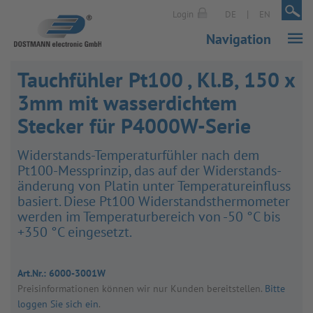
|
|
Login
DE
EN
Navigation
Tauchfühler Pt100 , Kl.B, 150 x
3mm mit wasserdichtem
Stecker für P4000W-Serie
Wider­stands-Tem­pe­ra­tur­füh­ler nach dem
Pt100-Mess­prin­zip, das auf der Wider­stands­
än­de­rung von Pla­tin unter Tem­pe­ra­tur­ein­fluss
basiert. Diese Pt100 Wider­stands­ther­mo­me­ter
wer­den im Tem­pe­ra­tur­be­reich von -50 °C bis
+350 °C ein­ge­setzt.
Art.Nr.:
6000-3001W
Preis­in­for­ma­tio­nen kön­nen wir nur Kun­den bereit­stel­len.
Bitte
loggen Sie sich ein
.