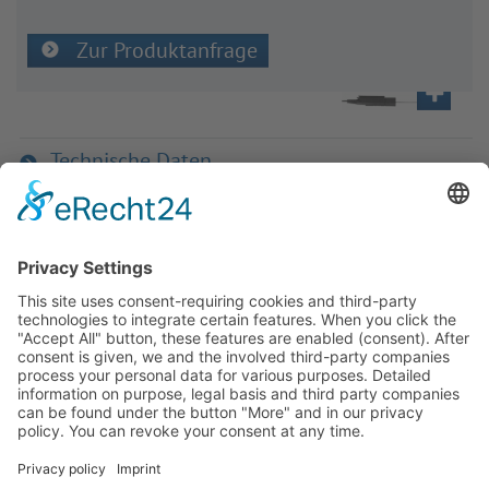
Zur Produktanfrage
Technische Daten
Passend für
Haben Sie Fra­gen an uns?
Dann neh­men Sie doch ein­fach Kon­
takt mit uns auf – Wir bera­ten Sie
gerne ganz indi­vi­du­ell!
Zum Kontaktformular