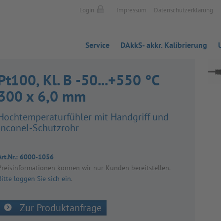
Login
Impressum
Datenschutzerklärung
Service
DAkkS- akkr. Kalibrierung
Pt100, Kl. B -50...+550 °C
300 x 6,0 mm
Hoch­tem­pe­ra­tur­füh­ler mit Hand­griff und
Inco­nel-Schutz­rohr
Art.Nr.:
6000-1056
Preis­in­for­ma­tio­nen kön­nen wir nur Kun­den bereit­stel­len.
Bitte loggen Sie sich ein
.
Zur Produktanfrage