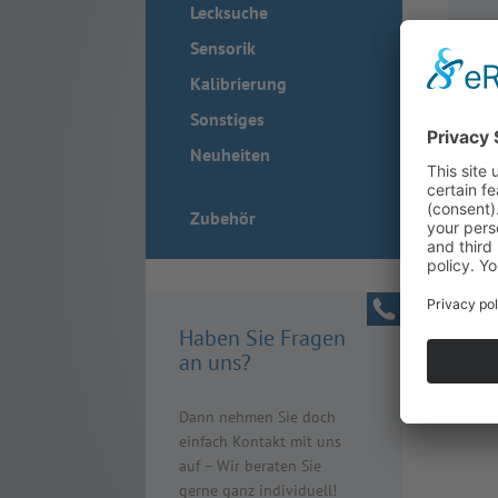
Lecksuche
Sensorik
Kalibrierung
Sonstiges
Neuheiten
Zubehör
Haben Sie Fragen
an uns?
Dann nehmen Sie doch
einfach Kontakt mit uns
auf – Wir beraten Sie
gerne ganz individuell!