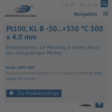
|
|
Login
DE
EN
Navigation
Pt100, Kl. B -50...+350 °C 300
x 4,0 mm
Ein­s­tech­sen­sor zur Mes­sung in fes­ten, flüs­si­
gen und pulv­ri­gen Medien
Art.Nr.:
6000-1007
Preis­in­for­ma­tio­nen kön­nen wir nur Kun­den bereit­stel­len.
Bitte
loggen Sie sich ein
.
Zur Produktanfrage