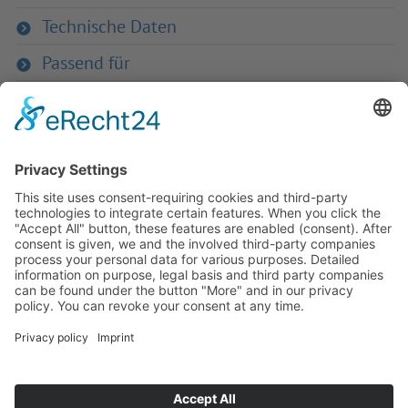
Technische Daten
Passend für
Zurück zum Produkt
Haben Sie Fra­gen an uns?
Dann neh­men Sie doch ein­fach Kon­
takt mit uns auf – Wir bera­ten Sie
gerne ganz indi­vi­du­ell!
Zum Kontaktformular
Oder Sie rufen uns direkt an:
Tel. +49 (0)9342 8586-0