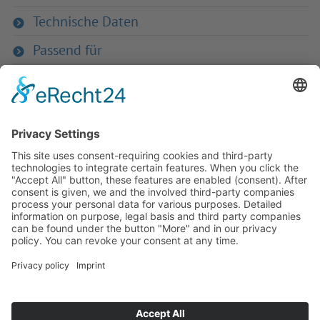
Technische Daten
Passend für
Zurück zum Produkt
Haben Sie Fra­gen an uns?
Dann neh­men Sie doch ein­fach Kon­
takt mit uns auf – Wir bera­ten Sie
gerne ganz indi­vi­du­ell!
Zum Kontaktformular
Oder Sie rufen uns direkt an:
Tel. +49 (0)9342 8586-0