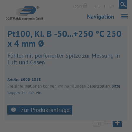
|
|
Login
DE
EN
Navigation
Pt100, Kl. B -50...+250 °C 250
x 4 mm Ø
Füh­ler mit per­fo­rier­ter Spitze zur Mes­sung in
Luft und Gasen
Art.Nr.:
6000-1055
Preis­in­for­ma­tio­nen kön­nen wir nur Kun­den bereit­stel­len.
Bitte
loggen Sie sich ein
.
Zur Produktanfrage