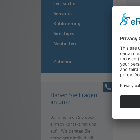
Lecksuche
Sensorik
Kalibrierung
Sonstiges
Neuheiten
Zubehör
Haben Sie Fragen
an uns?
Dann nehmen Sie doch
einfach Kontakt mit uns
auf – Wir beraten Sie
gerne ganz individuell!