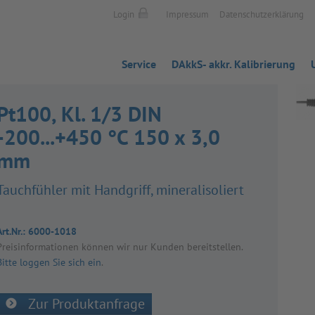
Login
Impressum
Datenschutzerklärung
Service
DAkkS- akkr. Kalibrierung
Pt100, Kl. 1/3 DIN
-200...+450 °C 150 x 3,0
mm
Tauch­füh­ler mit Hand­griff, mine­ral­iso­liert
Art.Nr.:
6000-1018
Preis­in­for­ma­tio­nen kön­nen wir nur Kun­den bereit­stel­len.
Bitte loggen Sie sich ein
.
Zur Produktanfrage