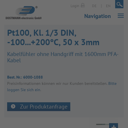
|
|
Login
DE
EN
Navigation
Pt100, Kl. 1/3 DIN,
-100...+200°C, 50 x 3mm
Kabel­füh­ler ohne Hand­griff mit 1600mm PFA-
Kabel
Best. Nr.:
6000-1088
Preis­in­for­ma­tio­nen kön­nen wir nur Kun­den bereit­stel­len.
Bitte
loggen Sie sich ein
.
Zur Produktanfrage