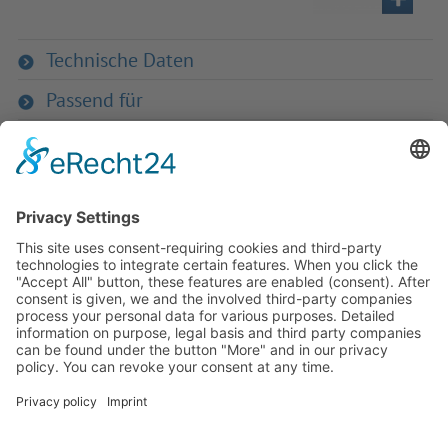
Technische Daten
Passend für
Zurück zum Produkt
Haben Sie Fra­gen an uns?
Dann neh­men Sie doch ein­fach Kon­
takt mit uns auf – Wir bera­ten Sie
gerne ganz indi­vi­du­ell!
Zum Kontaktformular
Oder Sie rufen uns direkt an:
Tel. +49 (0)9342 8586-0