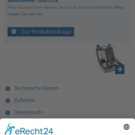
Bestellnummer:
5040-0256
Preis­in­for­ma­tio­nen kön­nen wir nur Kun­den bereit­stel­len.
Bitte
loggen Sie sich ein
.
Zur Produktanfrage
Technische Daten
Zubehör
Downloads
Zurück zur Übersicht