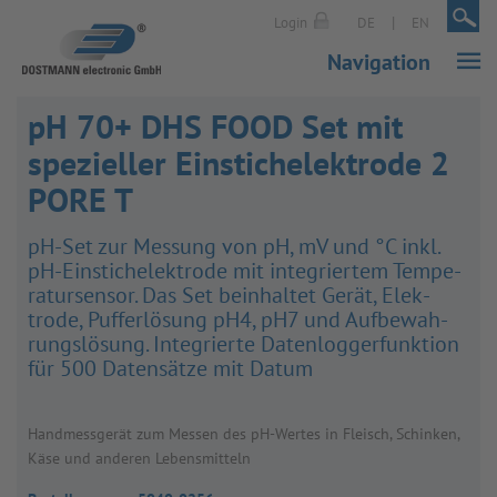
|
|
Login
DE
EN
Navigation
pH 70+ DHS FOOD Set mit
spezieller Einstichelektrode 2
PORE T
pH-Set zur Mes­sung von pH, mV und °C inkl.
pH-Ein­sti­ch­elek­trode mit inte­grier­tem Tem­pe­
ra­tur­sen­sor. Das Set beinhal­tet Gerät, Elek­
trode, Puf­fer­lö­sung pH4, pH7 und Auf­be­wah­
rungs­lö­sung. Inte­grierte Daten­log­ger­funk­tion
für 500 Daten­sätze mit Datum
Hand­mess­ge­rät zum Mes­sen des pH-Wer­tes in Fleisch, Schin­ken,
Käse und ande­ren Lebens­mit­teln