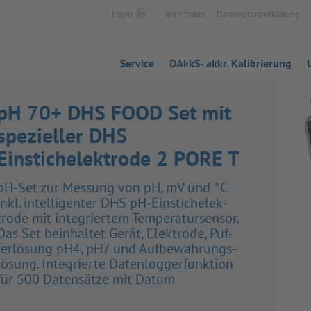
Login
Impressum
Datenschutzerklärung
Service
DAkkS- akkr. Kalibrierung
pH 70+ DHS FOOD Set mit
spezieller DHS
Einstichelektrode 2 PORE T
pH-Set zur Mes­sung von pH, mV und °C
inkl. intel­li­gen­ter DHS pH-Ein­sti­ch­elek­
trode mit inte­grier­tem Tem­pe­ra­tur­sen­sor.
Das Set beinhal­tet Gerät, Elek­trode, Puf­
fer­lö­sung pH4, pH7 und Auf­be­wah­rungs­
lö­sung. Inte­grierte Daten­log­ger­funk­tion
für 500 Daten­sätze mit Datum