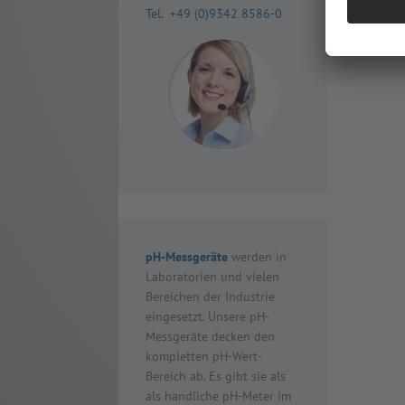
Tel. +49 (0)9342 8586-0
pH-Messgeräte
werden in
Laboratorien und vielen
Bereichen der Industrie
eingesetzt. Unsere pH-
Messgeräte decken den
kompletten pH-Wert-
Bereich ab. Es gibt sie als
als handliche pH-Meter im