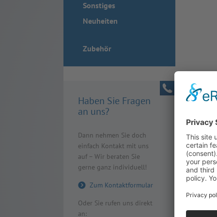
Sonstiges
Neuheiten
Zubehör
Haben Sie Fragen
an uns?
Dann nehmen Sie doch
einfach Kontakt mit uns
auf – Wir beraten Sie
gerne ganz individuell!
Zum Kontaktformular
Oder Sie rufen uns direkt
an: