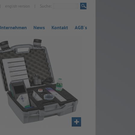
|
|
Suche:
english version
Unternehmen
News
Kontakt
AGB`s