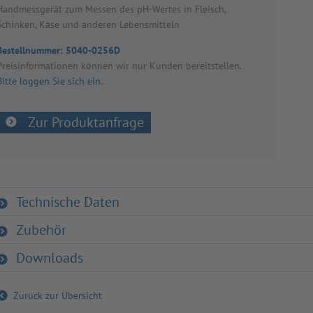
Hand­mess­ge­rät zum Mes­sen des pH-Wer­tes in Fleisch,
Schin­ken, Käse und ande­ren Lebens­mit­teln
Bestellnummer:
5040-0256D
Preis­in­for­ma­tio­nen kön­nen wir nur Kun­den bereit­stel­len.
Bitte loggen Sie sich ein
.
Zur Produktanfrage
Technische Daten
Zubehör
Downloads
Zurück zur Übersicht