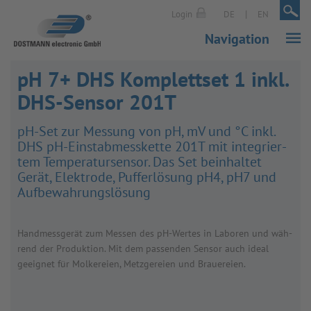
|
|
Login
DE
EN
Navigation
pH 7+ DHS Komplettset 1 inkl.
DHS-Sensor 201T
pH-Set zur Mes­sung von pH, mV und °C inkl.
DHS pH-Ein­stab­mess­kette 201T mit inte­grier­
tem Tem­pe­ra­tur­sen­sor. Das Set beinhal­tet
Gerät, Elek­trode, Puf­fer­lö­sung pH4, pH7 und
Auf­be­wah­rungs­lö­sung
Hand­mess­ge­rät zum Mes­sen des pH-Wer­tes in Labo­ren und wäh­
rend der Pro­duk­tion. Mit dem pas­sen­den Sen­sor auch ideal
geeig­net für Mol­ke­reien, Metz­ge­reien und Braue­reien.