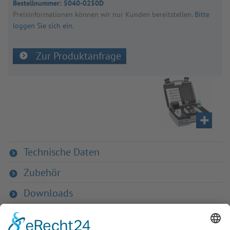
Bestellnummer:
5040-0250D
Preis­in­for­ma­tio­nen kön­nen wir nur Kun­den bereit­stel­len.
Bitte
loggen Sie sich ein
.
Zur Produktanfrage
Technische Daten
Zubehör
Downloads
Zurück zur Übersicht