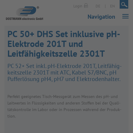
|
|
Login
DE
EN
Navigation
PC 50+ DHS Set inklusive pH-
Elektrode 201T und
Leitfähigkeitszelle 2301T
PC 52+ Set inkl. pH-Elek­trode 201T, Leit­fä­hig­
keits­zelle 2301T mit ATC, Kabel S7/​BNC, pH
Puf­fer­lö­sung pH4, pH7 und Elek­tro­den­hal­ter.
Per­fekt geeig­ne­tes Tisch-Mess­ge­rät zum Mes­sen des pH- und
Leit­wer­tes in Flüs­sig­kei­ten und ande­ren Stof­fen bei der Qua­li­
täts­kon­trolle im Labor oder in Pro­zes­sen wäh­rend der Pro­duk­
tion.