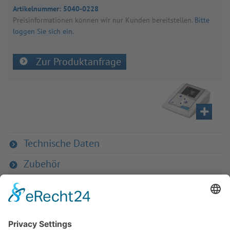
Artikelnummer:
5040-0228
Preis­in­for­ma­tio­nen kön­nen wir nur Kun­den bereit­stel­len.
Bitte
loggen Sie sich ein
.
Zur Produktanfrage
Technische Daten
Zubehör
Zurück zur Übersicht