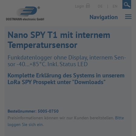
|
|
Login
DE
EN
Navigation
Nano SPY T1 mit internem
Temperatursensor
Funk­da­ten­log­ger ohne Dis­play, inter­nem Sen­
sor -40...+85°C. Inkl. Sta­tus LED
Komplette Erklärung des Systems in unserem
LoRa SPY Prospekt unter "Downloads"
Bestellnummer:
5005-0750
Preis­in­for­ma­tio­nen kön­nen wir nur Kun­den bereit­stel­len.
Bitte
loggen Sie sich ein
.