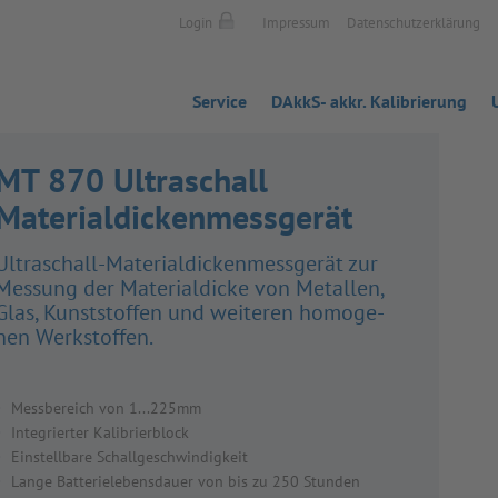
Login
Impressum
Datenschutzerklärung
Service
DAkkS- akkr. Kalibrierung
MT 870 Ultraschall
Materialdickenmessgerät
Ultra­schall-Mate­ri­al­di­cken­mess­ge­rät zur
Mes­sung der Mate­ri­al­di­cke von Metal­len,
Glas, Kunst­stof­fen und wei­te­ren homo­ge­
nen Werk­stof­fen.
Messbereich von 1...225mm
Integrierter Kalibrierblock
Einstellbare Schallgeschwindigkeit
Lange Batterielebensdauer von bis zu 250 Stunden