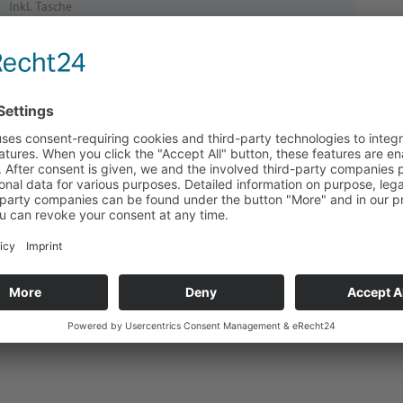
Inkl. Tasche
Bestellnummer:
5020-0870
Preis­in­for­ma­tio­nen kön­nen wir nur Kun­den bereit­stel­len.
Bitte loggen Sie sich ein
.
Zur Produktanfrage
Technische Daten
Downloads
Zurück zur Übersicht