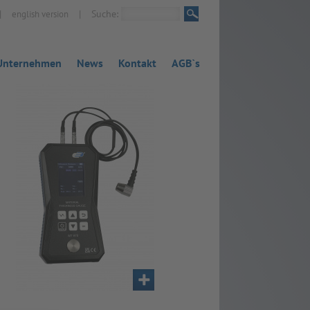
|
|
Suche:
english version
Unternehmen
News
Kontakt
AGB`s