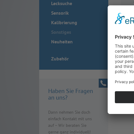
Lecksuche
Sensorik
Kalibrierung
Sonstiges
Neuheiten
Zubehör
Haben Sie Fragen
an uns?
Dann nehmen Sie doch
einfach Kontakt mit uns
auf – Wir beraten Sie
gerne ganz individuell!