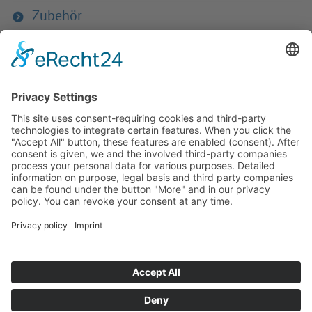
Zubehör
Zurück zur Übersicht
Haben Sie Fra­gen an uns?
Dann neh­men Sie doch ein­fach Kon­
takt mit uns auf – Wir bera­ten Sie
gerne ganz indi­vi­du­ell!
Zum Kontaktformular
Oder Sie rufen uns direkt an:
Tel. +49 (0)9342 8586-0