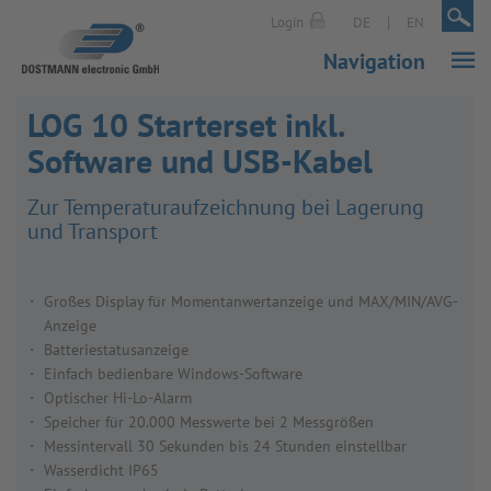
|
|
Login
DE
EN
Navigation
LOG 10 Starterset inkl.
Software und USB-Kabel
Zur Tem­pe­ra­tur­auf­zeich­nung bei Lage­rung
und Trans­port
Großes Display für Momentanwertanzeige und MAX/MIN/AVG-
Anzeige
Batteriestatusanzeige
Einfach bedienbare Windows-Software
Optischer Hi-Lo-Alarm
Speicher für 20.000 Messwerte bei 2 Messgrößen
Messintervall 30 Sekunden bis 24 Stunden einstellbar
Wasserdicht IP65