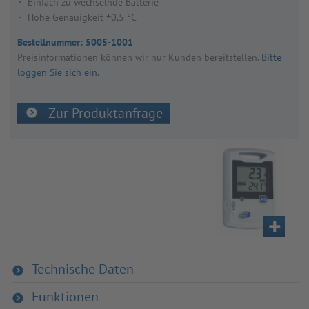
Einfach zu wechselnde Batterie
Hohe Genauigkeit ±0,5 °C
Bestellnummer:
5005-1001
Preis­in­for­ma­tio­nen kön­nen wir nur Kun­den bereit­stel­len.
Bitte
loggen Sie sich ein
.
Zur Produktanfrage
Technische Daten
Funktionen