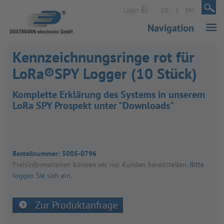
|
|
Login
DE
EN
Navigation
Kennzeichnungsringe rot für
LoRa®SPY Logger (10 Stück)
Komplette Erklärung des Systems in unserem
LoRa SPY Prospekt unter "Downloads"
Bestellnummer:
5005-0796
Preis­in­for­ma­tio­nen kön­nen wir nur Kun­den bereit­stel­len.
Bitte
loggen Sie sich ein
.
Zur Produktanfrage