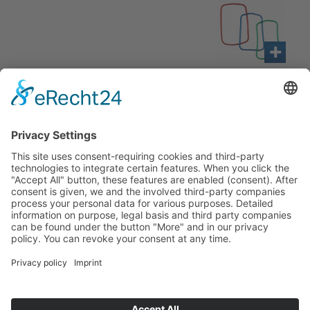
Downloads
Haben Sie Fra­gen an uns?
Dann neh­men Sie doch ein­fach Kon­
takt mit uns auf – Wir bera­ten Sie
gerne ganz indi­vi­du­ell!
Zum Kontaktformular
Oder Sie rufen uns direkt an:
Tel. +49 (0)9342 8586-0