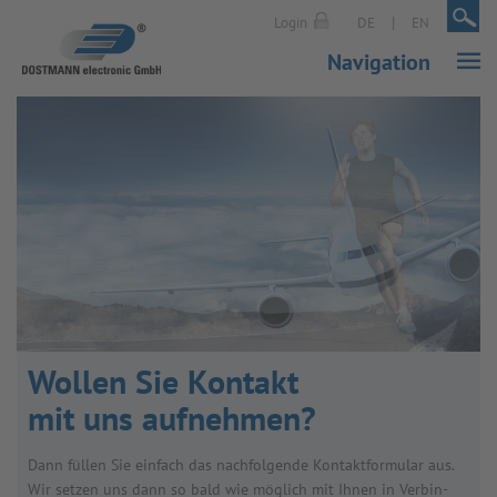
|
|
Login
DE
EN
Navigation
Wol­len Sie Kon­takt
mit uns auf­neh­men?
Dann fül­len Sie ein­fach das nach­fol­gende Kon­takt­for­mu­lar aus.
Wir set­zen uns dann so bald wie mög­lich mit Ihnen in Ver­bin­