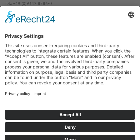
Tel.: +49 (0)9342 8586-0
E-Mail: info@dost­mann-elec­tro­nic.de
www.dostmann-electronic.de
Haben Sie Fra­gen an uns?
Dann neh­men Sie doch ein­fach Kon­
takt mit uns auf – Wir bera­ten Sie
gerne ganz indi­vi­du­ell!
Zum Kontaktformular
Oder Sie rufen uns direkt an:
Tel. +49 (0)9342 8586-0