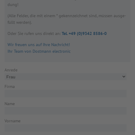
dung!
(Alle Fel­der, die mit einem * gekenn­zeich­net sind, müs­sen aus­ge­
füllt wer­den).
Oder Sie rufen uns direkt an:
Tel. +49 (0)9342 8586-0
Wir freuen uns auf Ihre Nachricht!
Ihr Team von Dostmann electronic
Anrede
Firma
Name
Vorname