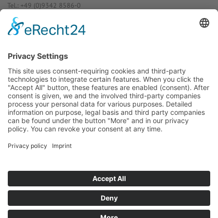
Tel.: +49 (0)9342 8586-0
E-Mail: info@dost­mann-elec­tro­nic.de
www.dostmann-electronic.de
Haben Sie Fra­gen an uns?
Dann neh­men Sie doch ein­fach Kon­
takt mit uns auf – Wir bera­ten Sie
gerne ganz indi­vi­du­ell!
Zum Kontaktformular
Oder Sie rufen uns direkt an:
Tel. +49 (0)9342 8586-0