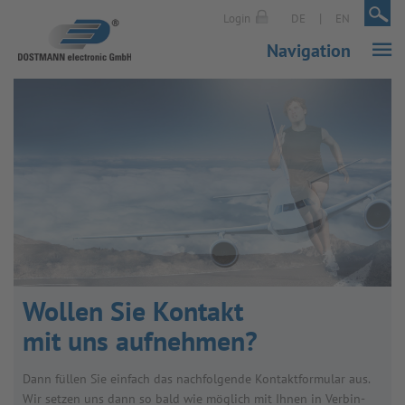
|
|
Login
DE
EN
Navigation
Wol­len Sie Kon­takt
mit uns auf­neh­men?
Dann fül­len Sie ein­fach das nach­fol­gende Kon­takt­for­mu­lar aus.
Wir set­zen uns dann so bald wie mög­lich mit Ihnen in Ver­bin­