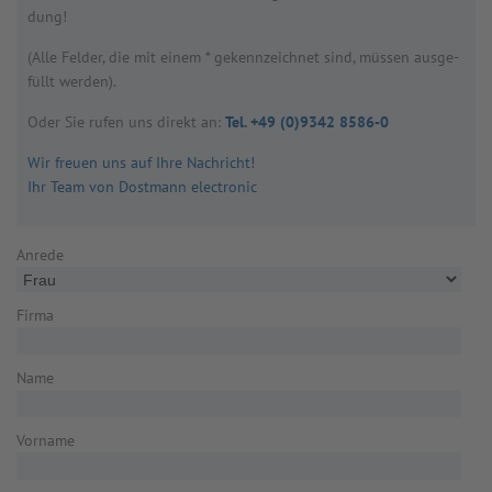
dung!
(Alle Fel­der, die mit einem * gekenn­zeich­net sind, müs­sen aus­ge­
füllt wer­den).
Oder Sie rufen uns direkt an:
Tel. +49 (0)9342 8586-0
Wir freuen uns auf Ihre Nachricht!
Ihr Team von Dostmann electronic
Anrede
Firma
Name
Vorname