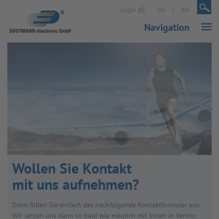
|
|
Login
DE
EN
Navigation
Wol­len Sie Kon­takt
mit uns auf­neh­men?
Dann fül­len Sie ein­fach das nach­fol­gende Kon­takt­for­mu­lar aus.
Wir set­zen uns dann so bald wie mög­lich mit Ihnen in Ver­bin­