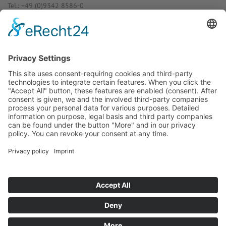
Tel.: +49 (0)9342 8586-0
E-Mail: info@dost­mann-elec­tro­nic.de
www.dostmann-electronic.de
Haben Sie Fra­gen an uns?
Dann neh­men Sie doch ein­fach Kon­
takt mit uns auf – Wir bera­ten Sie
gerne ganz indi­vi­du­ell!
Zum Kontaktformular
Oder Sie rufen uns direkt an:
Tel. +49 (0)9342 8586-0