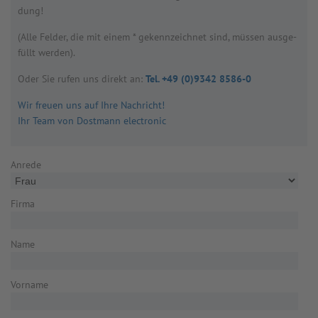
dung!
(Alle Fel­der, die mit einem * gekenn­zeich­net sind, müs­sen aus­ge­
füllt wer­den).
Oder Sie rufen uns direkt an:
Tel. +49 (0)9342 8586-0
Wir freuen uns auf Ihre Nachricht!
Ihr Team von Dostmann electronic
Anrede
Firma
Name
Vorname