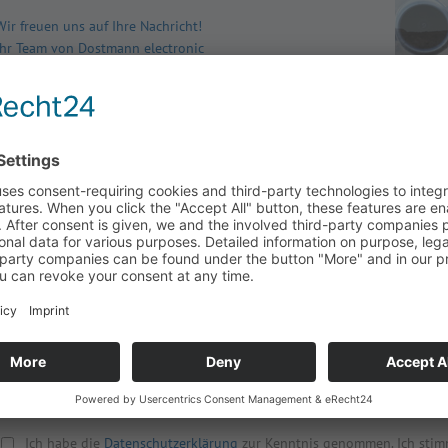
Wir freuen uns auf Ihre Nachricht!
Ihr Team von Dostmann electronic
Anrede
Straße, Haus
Firma
PLZ, Ort
Name
Land
Vorname
Ihre Nachri
Telefon
E-Mail
*
E-Mail
wiederholen
*
Ich habe die
Datenschutzerklärung
zur Kenntnis genommen. Ich stim