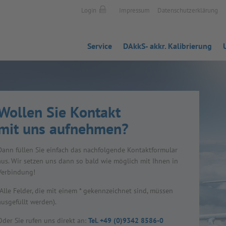
Login
Impressum
Datenschutzerklärung
Service
DAkkS- akkr. Kalibrierung
Wol­len Sie Kon­takt
mit uns auf­neh­men?
Dann fül­len Sie ein­fach das nach­fol­gende Kon­takt­for­mu­lar
aus. Wir set­zen uns dann so bald wie mög­lich mit Ihnen in
Ver­bin­dung!
(Alle Fel­der, die mit einem * gekenn­zeich­net sind, müs­sen
aus­ge­füllt wer­den).
Oder Sie rufen uns direkt an:
Tel. +49 (0)9342 8586-0