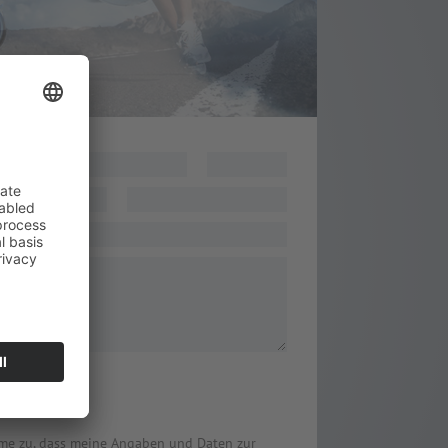
nr.
cht
*
me zu, dass meine Angaben und Daten zur