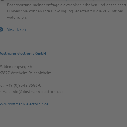
Beantwortung meiner Anfrage elektronisch erhoben und gespeichert
Hinweis: Sie können Ihre Einwilligung jederzeit für die Zukunft per
widerrufen.
Dostmann electronic GmbH
Wal­den­berg­weg 3b
97877 Wert­heim-Reicholz­heim
Tel.: +49 (0)9342 8586-0
E-Mail: info@dost­mann-elec­tro­nic.de
www.dostmann-electronic.de