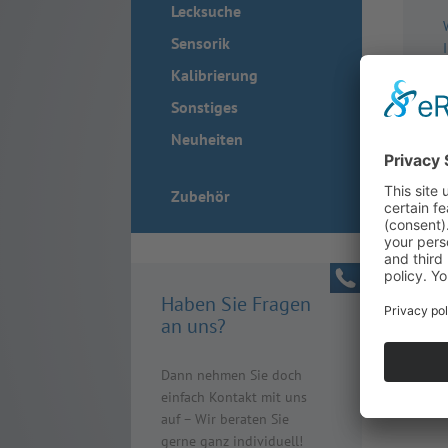
Lecksuche
Sensorik
Kalibrierung
Sonstiges
Neuheiten
Zubehör
Haben Sie Fragen
an uns?
Dann nehmen Sie doch
einfach Kontakt mit uns
auf – Wir beraten Sie
gerne ganz individuell!