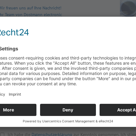
Wir freuen uns auf Ihre Nachricht!
Ihr Team von Dostmann electronic
Anrede
Straße, Haus
Firma
PLZ, Ort
Name
Land
Vorname
Ihre Nachri
Telefon
E-Mail
*
E-Mail
wiederholen
*
Ich habe die
Datenschutzerklärung
zur Kenntnis genommen. Ich stim