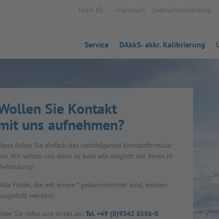
Login
Impressum
Datenschutzerklärung
Service
DAkkS- akkr. Kalibrierung
Wol­len Sie Kon­takt
mit uns auf­neh­men?
Dann fül­len Sie ein­fach das nach­fol­gende Kon­takt­for­mu­lar
aus. Wir set­zen uns dann so bald wie mög­lich mit Ihnen in
Ver­bin­dung!
(Alle Fel­der, die mit einem * gekenn­zeich­net sind, müs­sen
aus­ge­füllt wer­den).
Oder Sie rufen uns direkt an:
Tel. +49 (0)9342 8586-0