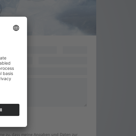
nr.
cht
*
me zu, dass meine Angaben und Daten zur