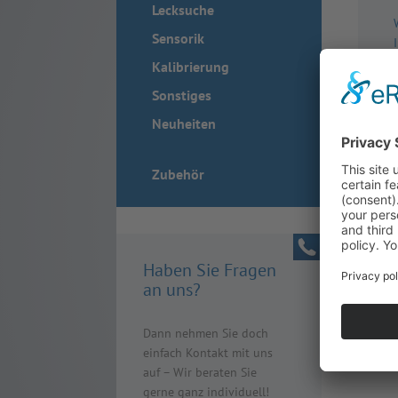
Lecksuche
Sensorik
Kalibrierung
Sonstiges
Neuheiten
Zubehör
Haben Sie Fragen
an uns?
Dann nehmen Sie doch
einfach Kontakt mit uns
auf – Wir beraten Sie
gerne ganz individuell!