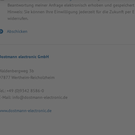
Beantwortung meiner Anfrage elektronisch erhoben und gespeichert
Hinweis: Sie können Ihre Einwilligung jederzeit für die Zukunft per
widerrufen.
Dostmann electronic GmbH
Wal­den­berg­weg 3b
97877 Wert­heim-Reicholz­heim
Tel.: +49 (0)9342 8586-0
E-Mail: info@dost­mann-elec­tro­nic.de
www.dostmann-electronic.de