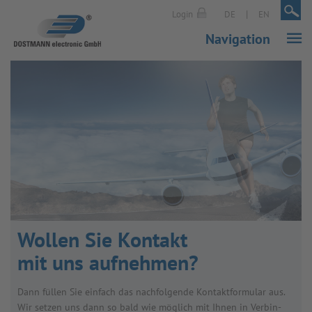
|
|
Login
DE
EN
Navigation
Wol­len Sie Kon­takt
mit uns auf­neh­men?
Dann fül­len Sie ein­fach das nach­fol­gende Kon­takt­for­mu­lar aus.
Wir set­zen uns dann so bald wie mög­lich mit Ihnen in Ver­bin­