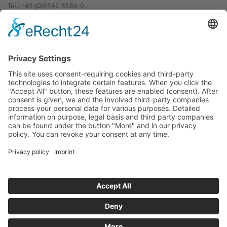
Tel.: +49 (0)9342 8586-0
E-Mail: info@dost­mann-elec­tro­nic.de
www.dostmann-electronic.de
Haben Sie Fra­gen an uns?
Dann neh­men Sie doch ein­fach Kon­
takt mit uns auf – Wir bera­ten Sie
gerne ganz indi­vi­du­ell!
Zum Kontaktformular
Oder Sie rufen uns direkt an:
Tel. +49 (0)9342 8586-0