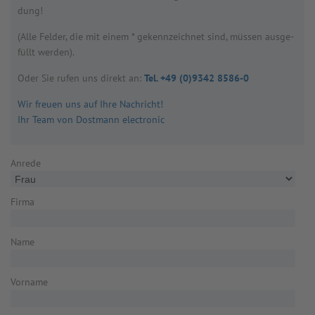
dung!
(Alle Fel­der, die mit einem * gekenn­zeich­net sind, müs­sen aus­ge­
füllt wer­den).
Oder Sie rufen uns direkt an:
Tel. +49 (0)9342 8586-0
Wir freuen uns auf Ihre Nachricht!
Ihr Team von Dostmann electronic
Anrede
Firma
Name
Vorname