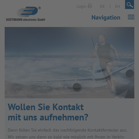
|
|
Login
DE
EN
Navigation
Wol­len Sie Kon­takt
mit uns auf­neh­men?
Dann fül­len Sie ein­fach das nach­fol­gende Kon­takt­for­mu­lar aus.
Wir set­zen uns dann so bald wie mög­lich mit Ihnen in Ver­bin­