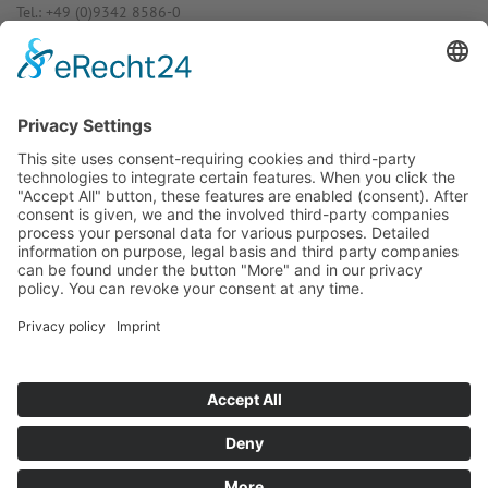
Tel.: +49 (0)9342 8586-0
E-Mail: info@dost­mann-elec­tro­nic.de
www.dostmann-electronic.de
Haben Sie Fra­gen an uns?
Dann neh­men Sie doch ein­fach Kon­
takt mit uns auf – Wir bera­ten Sie
gerne ganz indi­vi­du­ell!
Zum Kontaktformular
Oder Sie rufen uns direkt an:
Tel. +49 (0)9342 8586-0