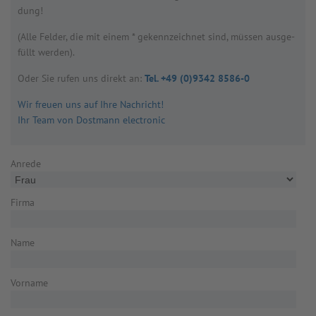
dung!
(Alle Fel­der, die mit einem * gekenn­zeich­net sind, müs­sen aus­ge­
füllt wer­den).
Oder Sie rufen uns direkt an:
Tel. +49 (0)9342 8586-0
Wir freuen uns auf Ihre Nachricht!
Ihr Team von Dostmann electronic
Anrede
Firma
Name
Vorname