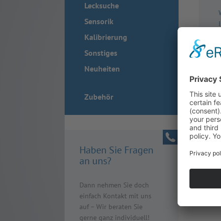
Lecksuche
Sensorik
Kalibrierung
Sonstiges
Neuheiten
Zubehör
Haben Sie Fragen
an uns?
Dann nehmen Sie doch
einfach Kontakt mit uns
auf – Wir beraten Sie
gerne ganz individuell!