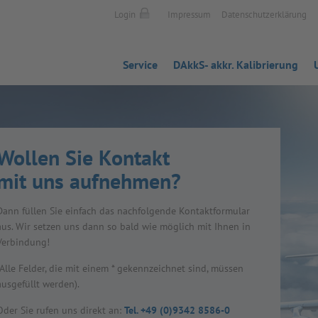
Login
Impressum
Datenschutzerklärung
Service
DAkkS- akkr. Kalibrierung
Wol­len Sie Kon­takt
mit uns auf­neh­men?
Dann fül­len Sie ein­fach das nach­fol­gende Kon­takt­for­mu­lar
aus. Wir set­zen uns dann so bald wie mög­lich mit Ihnen in
Ver­bin­dung!
(Alle Fel­der, die mit einem * gekenn­zeich­net sind, müs­sen
aus­ge­füllt wer­den).
Oder Sie rufen uns direkt an:
Tel. +49 (0)9342 8586-0