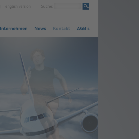
|
|
Suche:
english version
Unternehmen
News
Kontakt
AGB`s