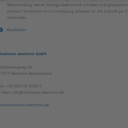
Beantwortung meiner Anfrage elektronisch erhoben und gespeichert
Hinweis: Sie können Ihre Einwilligung jederzeit für die Zukunft per
widerrufen.
Dostmann electronic GmbH
Wal­den­berg­weg 3b
97877 Wert­heim-Reicholz­heim
Tel.: +49 (0)9342 8586-0
E-Mail: info@dost­mann-elec­tro­nic.de
www.dostmann-electronic.de