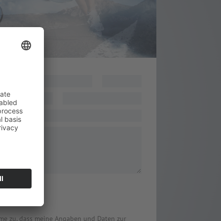
nr.
cht
*
me zu, dass meine Angaben und Daten zur