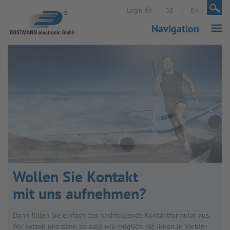
|
|
Login
DE
EN
Navigation
Wol­len Sie Kon­takt
mit uns auf­neh­men?
Dann fül­len Sie ein­fach das nach­fol­gende Kon­takt­for­mu­lar aus.
Wir set­zen uns dann so bald wie mög­lich mit Ihnen in Ver­bin­