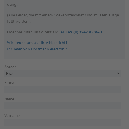
dung!
(Alle Fel­der, die mit einem * gekenn­zeich­net sind, müs­sen aus­ge­
füllt wer­den).
Oder Sie rufen uns direkt an:
Tel. +49 (0)9342 8586-0
Wir freuen uns auf Ihre Nachricht!
Ihr Team von Dostmann electronic
Anrede
Firma
Name
Vorname