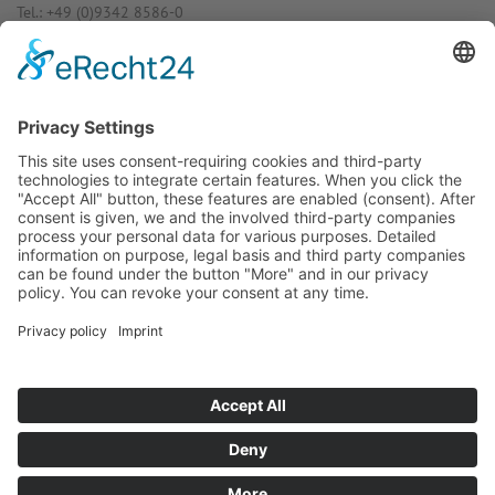
Tel.: +49 (0)9342 8586-0
E-Mail: info@dost­mann-elec­tro­nic.de
www.dostmann-electronic.de
Haben Sie Fra­gen an uns?
Dann neh­men Sie doch ein­fach Kon­
takt mit uns auf – Wir bera­ten Sie
gerne ganz indi­vi­du­ell!
Zum Kontaktformular
Oder Sie rufen uns direkt an:
Tel. +49 (0)9342 8586-0