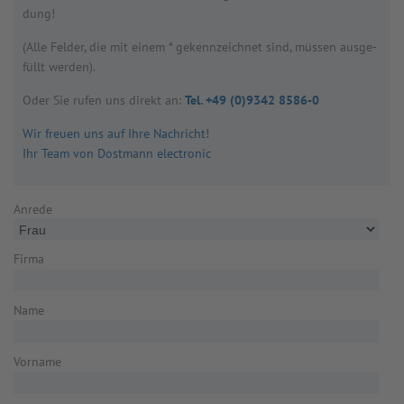
dung!
(Alle Fel­der, die mit einem * gekenn­zeich­net sind, müs­sen aus­ge­
füllt wer­den).
Oder Sie rufen uns direkt an:
Tel. +49 (0)9342 8586-0
Wir freuen uns auf Ihre Nachricht!
Ihr Team von Dostmann electronic
Anrede
Firma
Name
Vorname