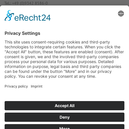
Tel.: +49 (0)9342 8586-0
E-Mail: info@dost­mann-elec­tro­nic.de
www.dostmann-electronic.de
Haben Sie Fra­gen an uns?
Dann neh­men Sie doch ein­fach Kon­
takt mit uns auf – Wir bera­ten Sie
gerne ganz indi­vi­du­ell!
Zum Kontaktformular
Oder Sie rufen uns direkt an:
Tel. +49 (0)9342 8586-0