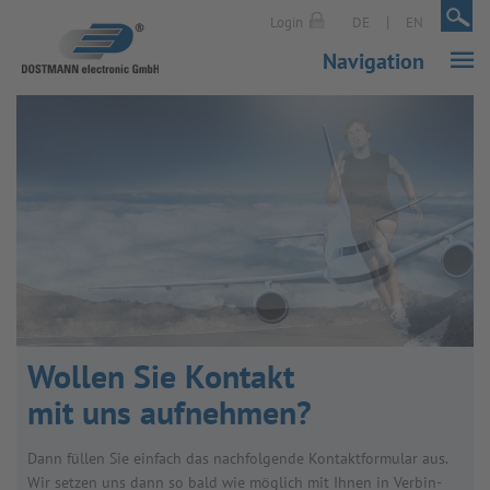
|
|
Login
DE
EN
Navigation
Wol­len Sie Kon­takt
mit uns auf­neh­men?
Dann fül­len Sie ein­fach das nach­fol­gende Kon­takt­for­mu­lar aus.
Wir set­zen uns dann so bald wie mög­lich mit Ihnen in Ver­bin­