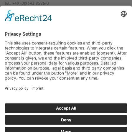
Tel.: +49 (0)9342 8586-0
E-Mail: info@dost­mann-elec­tro­nic.de
www.dostmann-electronic.de
Haben Sie Fra­gen an uns?
Dann neh­men Sie doch ein­fach Kon­
takt mit uns auf – Wir bera­ten Sie
gerne ganz indi­vi­du­ell!
Zum Kontaktformular
Oder Sie rufen uns direkt an:
Tel. +49 (0)9342 8586-0