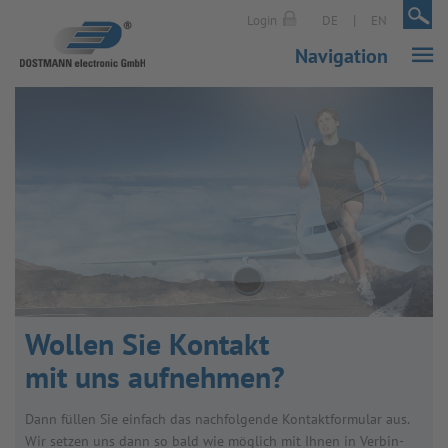
|
|
Login
DE
EN
Navigation
Wol­len Sie Kon­takt
mit uns auf­neh­men?
Dann fül­len Sie ein­fach das nach­fol­gende Kon­takt­for­mu­lar aus.
Wir set­zen uns dann so bald wie mög­lich mit Ihnen in Ver­bin­