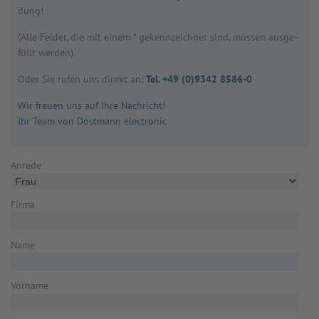
dung!
(Alle Fel­der, die mit einem * gekenn­zeich­net sind, müs­sen aus­ge­
füllt wer­den).
Oder Sie rufen uns direkt an:
Tel. +49 (0)9342 8586-0
Wir freuen uns auf Ihre Nachricht!
Ihr Team von Dostmann electronic
Anrede
Firma
Name
Vorname