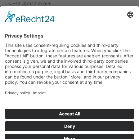
Tel.: +49 (0)9342 8586-0
E-Mail: info@dost­mann-elec­tro­nic.de
www.dostmann-electronic.de
Haben Sie Fra­gen an uns?
Dann neh­men Sie doch ein­fach Kon­
takt mit uns auf – Wir bera­ten Sie
gerne ganz indi­vi­du­ell!
Zum Kontaktformular
Oder Sie rufen uns direkt an:
Tel. +49 (0)9342 8586-0