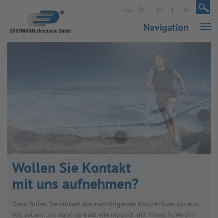
|
|
Login
DE
EN
Navigation
Wol­len Sie Kon­takt
mit uns auf­neh­men?
Dann fül­len Sie ein­fach das nach­fol­gende Kon­takt­for­mu­lar aus.
Wir set­zen uns dann so bald wie mög­lich mit Ihnen in Ver­bin­