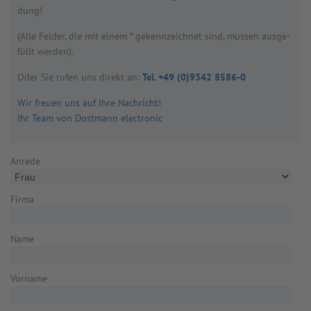
dung!
(Alle Fel­der, die mit einem * gekenn­zeich­net sind, müs­sen aus­ge­
füllt wer­den).
Oder Sie rufen uns direkt an:
Tel. +49 (0)9342 8586-0
Wir freuen uns auf Ihre Nachricht!
Ihr Team von Dostmann electronic
Anrede
Firma
Name
Vorname