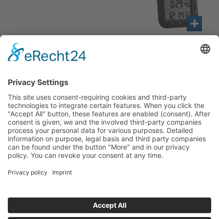
Technische Daten
Haben Sie Fra­gen an uns?
Dann neh­men Sie doch ein­fach Kon­
takt mit uns auf – Wir bera­ten Sie
gerne ganz indi­vi­du­ell!
Zum Kontaktformular
Oder Sie rufen uns direkt an:
Tel. +49 (0)9342 8586-0