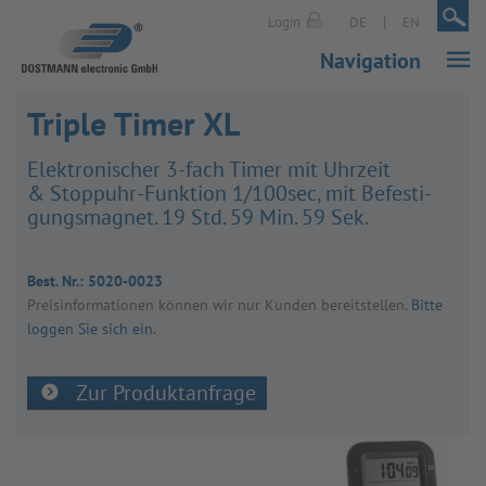
|
|
Login
DE
EN
Navigation
Triple Timer XL
Elek­tro­ni­scher 3-fach Timer mit Uhr­zeit
& Stopp­uhr-Funk­tion 1/​100­sec, mit Befes­ti­
gungs­ma­gnet. 19 Std. 59 Min. 59 Sek.
Best. Nr.:
5020-0023
Preis­in­for­ma­tio­nen kön­nen wir nur Kun­den bereit­stel­len.
Bitte
loggen Sie sich ein
.
Zur Produktanfrage