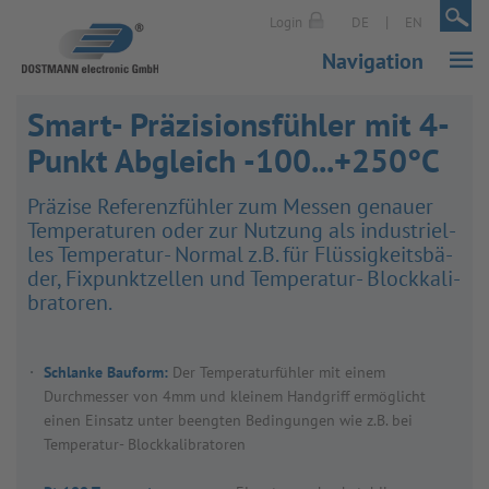
|
|
Login
DE
EN
Navigation
Smart- Präzisionsfühler mit 4-
Punkt Abgleich -100...+250°C
Prä­zise Refe­renz­füh­ler zum Mes­sen genauer
Tem­pe­ra­tu­ren oder zur Nut­zung als indus­tri­el­
les Tem­pe­ra­tur- Nor­mal z.B. für Flüs­sig­keits­bä­
der, Fix­punkt­zel­len und Tem­pe­ra­tur- Block­ka­li­
bra­to­ren.
Schlanke Bauform:
Der Temperaturfühler mit einem
Durchmesser von 4mm und kleinem Handgriff ermöglicht
einen Einsatz unter beengten Bedingungen wie z.B. bei
Temperatur- Blockkalibratoren