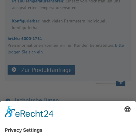
Pt 100 Temperatursensoren:
Einsatz von hochstabilen uns
ausgealterten Temperatursensoren
Konfigurierbar:
nach vielen Parametern individuell
konfigurierbar
Art.Nr.:
6000-1761
Preis­in­for­ma­tio­nen kön­nen wir nur Kun­den bereit­stel­len.
Bitte
loggen Sie sich ein
.
Zur Produktanfrage
Technische Daten
Passend für